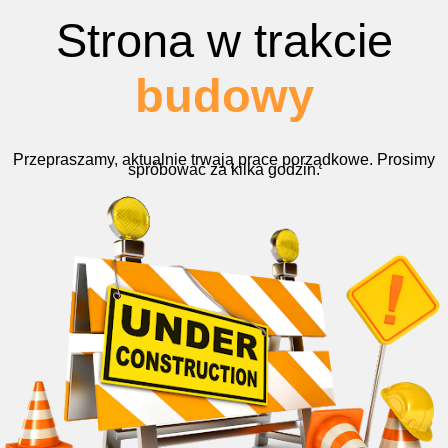
Strona w trakcie
budowy
Przepraszamy, aktualnie trwają prace porządkowe. Prosimy
spróbować za kilka godzin.